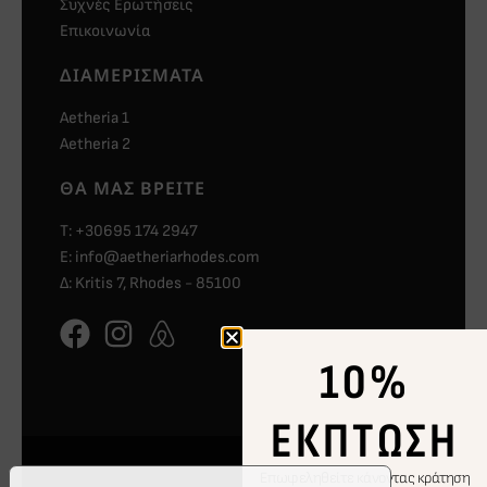
Συχνές Ερωτήσεις
Επικοινωνία
ΔΙΑΜΕΡΊΣΜΑΤΑ
Aetheria 1
Aetheria 2
ΘΑ ΜΑΣ ΒΡΕΊΤΕ
Τ: +30695 174 2947
E: info@aetheriarhodes.com
Δ: Kritis 7, Rhodes - 85100
10%
ΈΚΠΤΩΣΗ
Επωφεληθείτε κάνοντας κράτηση